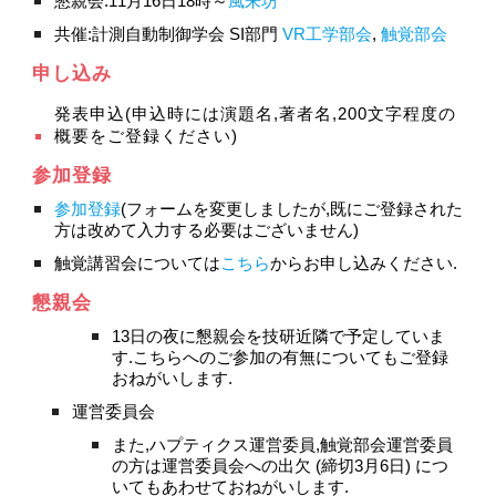
懇親会:11月16日18時～
風来坊
共催:計測自動制御学会 SI部門 
VR工学部会
, 
触覚部会
申し込み
発表申込(申込時には演題名,著者名,200文字程度の
概要をご登録ください)
参加登録
参加登録
(フォームを変更しましたが,既にご登録された
方は改めて入力する必要はございません)
触覚講習会については
こちら
からお申し込みください.
懇親会
13日の夜に懇親会を技研近隣で予定していま
す.こちらへのご参加の有無についてもご登録
おねがいします.
運営委員会
また,ハプティクス運営委員,触覚部会運営委員
の方は運営委員会への出欠 (締切3月6日) につ
いてもあわせておねがいします.