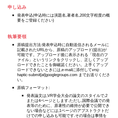
申し込み
発表申込(申込時には演題名,著者名,200文字程度の概
要をご登録ください)
執筆要領
原稿提出方法:発表申込時に自動送信されるメールに
記載されたURLから、原稿のアップロード(提出)が
可能です。アップロード後に表示される「現在のフ
ァイル」というリンクをクリックし、正しくアップ
ロードできたことを御確認ください。上手くアップ
ロードできないときには,e-mailに添付してvrsj-
haptic-submit[at]googlegroups.com までお送りくださ
い。
原稿フォーマット:
発表論文は,VR学会大会の論文のスタイルで,2
または4ページとします.ただし,国際会議での発
表等のために、原著性の維持が必要で公開でき
ない場合などには,1ページのアブストラクトだ
けでの申し込みも可能です.その場合は事情を