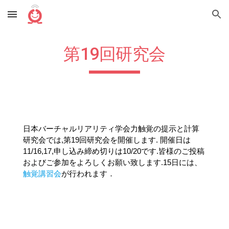
Skip to main content
Skip to navigation
第
19
回研究会
日本バーチャルリアリティ学会力触覚の提示と計算
研究会では,第1
9回
研究会を開催します. 開催日は
11/16,17,申し込み締め切りは
10/20
です.皆様のご投稿
およびご参加をよろしくお願い致します.15日には、
触覚講習会
が行われます．