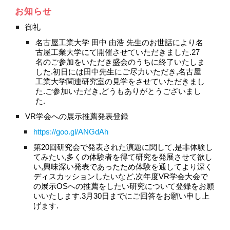
お知らせ
御礼
名古屋工業大学 田中 由浩 先生のお世話により名
古屋工業大学にて開催させていただきました.27
名のご参加をいただき盛会のうちに終了いたしま
した.初日には田中先生にご尽力いただき,名古屋
工業大学関連研究室の見学をさせていただきまし
た.ご参加いただき,どうもありがとうございまし
た.
VR学会への展示推薦発表登録
https://goo.gl/ANGdAh
第20回研究会で発表された演題に関して,是非体験し
てみたい,多くの体験者を得て研究を発展させて欲し
い,興味深い発表であったため体験を通してより深く
ディスカッションしたいなど,次年度VR学会大会で
の展示OSへの推薦をしたい研究について登録をお願
いいたします.3月30日までにご回答をお願い申し上
げます.