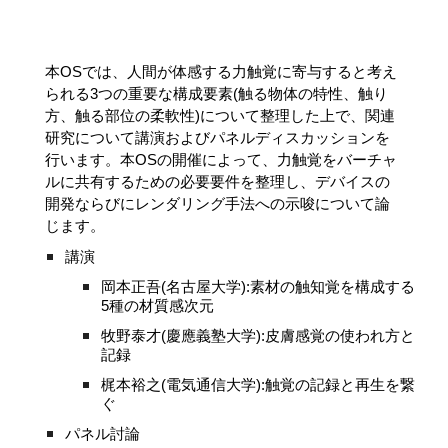
本OSでは、人間が体感する力触覚に寄与すると考え
られる3つの重要な構成要素(触る物体の特性、触り
方、触る部位の柔軟性)について整理した上で、関連
研究について講演およびパネルディスカッションを
行います。本OSの開催によって、力触覚をバーチャ
ルに共有するための必要要件を整理し、デバイスの
開発ならびにレンダリング手法への示唆について論
じます。
講演
岡本正吾(名古屋大学):素材の触知覚を構成する
5種の材質感次元
牧野泰才(慶應義塾大学):皮膚感覚の使われ方と
記録
梶本裕之(電気通信大学):触覚の記録と再生を繋
ぐ
パネル討論