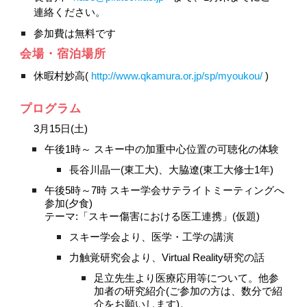
連絡ください。
参加費は無料です
会場・宿泊場所
休暇村妙高( 
http://www.qkamura.or.jp/sp/myoukou/
 )
プログラム
3月15日(土)
午後1時～ スキー中の加重中心位置の可聴化の体験
長谷川晶一(東工大)、大脇遼(東工大修士1年)
午後5時～7時 スキー学会サテライトミーティングへ
参加(夕食)
テーマ:「スキー傷害における医工連携」(仮題)
スキー学会より、医学・工学の講演
力触覚研究会より、Virtual Reality研究の話
足立先生より医療応用等について。他参
加者の研究紹介(ご参加の方は、数分で紹
介をお願いします)。