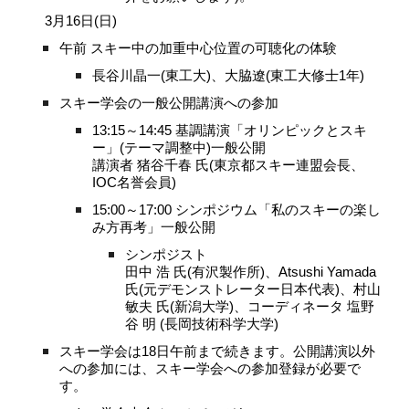
3月16日(日)
午前 スキー中の加重中心位置の可聴化の体験
長谷川晶一(東工大)、大脇遼(東工大修士1年)
スキー学会の一般公開講演への参加
13:15～14:45 基調講演「オリンピックとスキ
ー」(テーマ調整中)一般公開
講演者 猪谷千春 氏(東京都スキー連盟会長、
IOC名誉会員)
15:00～17:00 シンポジウム「私のスキーの楽し
み方再考」一般公開
シンポジスト
田中 浩 氏(有沢製作所)、Atsushi Yamada
氏(元デモンストレーター日本代表)、村山 
敏夫 氏(新潟大学)、コーディネータ 塩野
谷 明 (長岡技術科学大学)
スキー学会は18日午前まで続きます。公開講演以外
への参加には、スキー学会への参加登録が必要で
す。