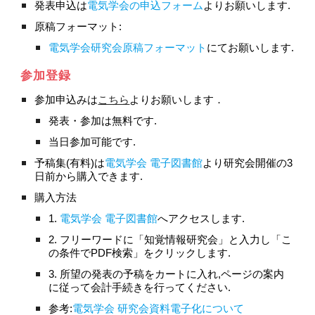
発表申込は
電気学会の申込フォーム
よりお願いします.
原稿フォーマット:
電気学会研究会原稿フォーマット
にてお願いします.
参加登録
参加申込みは
こちら
よりお願いします． 
発表・参加は無料です.
当日参加可能です.
予稿集(有料)は
電気学会 電子図書館
より研究会開催の3
日前から購入できます.
購入方法
1. 
電気学会 電子図書館
へアクセスします.
2. フリーワードに「知覚情報研究会」と入力し「こ
の条件でPDF検索」をクリックします.
3. 所望の発表の予稿をカートに入れ,ページの案内
に従って会計手続きを行ってください.
参考:
電気学会 研究会資料電子化について