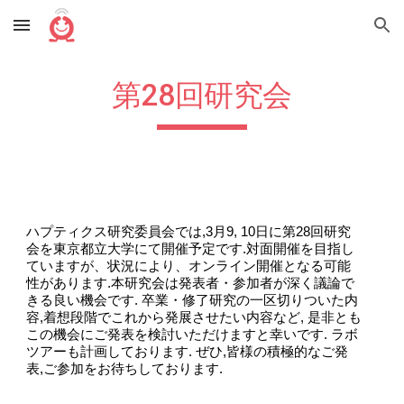
Skip to main content
Skip to navigation
第2
8
回研究会
ハプティクス研究委員会では,3月9, 10日に第28回研究
会を東京都立大学にて開催予定です.対面開催を目指し
ていますが、状況により、オンライン開催となる可能
性があります.本研究会は発表者・参加者が深く議論で
きる良い機会です. 卒業・修了研究の一区切りついた内
容,着想段階でこれから発展させたい内容など, 是非とも
この機会にご発表を検討いただけますと幸いです. ラボ
ツアーも計画しております. ぜひ,皆様の積極的なご発
表,ご参加をお待ちしております.