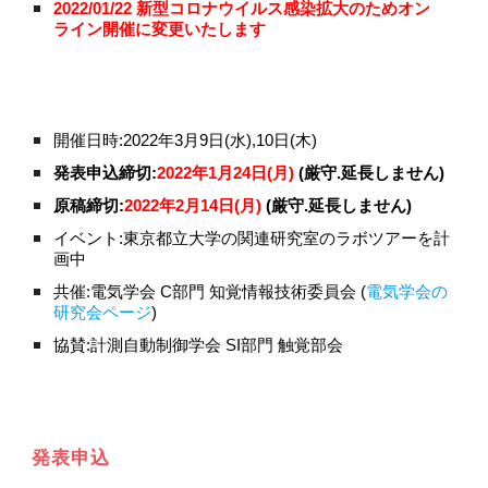
2022/01/22 新型コロナウイルス感染拡大のためオン
ライン開催に変更いたします
開催日時:2022年3月9日(水),10日(木)
発表申込締切:
2022年1月24日(月)
 (厳守.延長しません)
原稿締切:
2022年2月14日(月)
 (厳守.延長しません)
イベント:東京都立大学の関連研究室のラボツアーを計
画中
共催:電気学会 C部門 知覚情報技術委員会 (
電気学会の
研究会ページ
)
協賛:計測自動制御学会 SI部門 触覚部会
発表申込