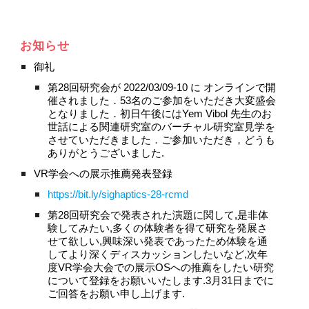
お知らせ
御礼
第28回研究会が 2022/03/09-10 に オンラインで開
催されました．53名のご参加をいただき大変盛会
となりました．初日午後にはYem Vibol 先生のお
世話による関連研究室のバーチャル研究室見学を
させていただきました．ご参加いただき，どうも
ありがとうございました. 
VR学会への展示推薦発表登録
https://bit.ly/sighaptics-28-rcmd
第28回研究会で発表された演題に関して,是非体
験してみたい,多くの体験者を得て研究を発展さ
せて欲しい,興味深い発表であったため体験を通
してより深くディスカッションしたいなど,次年
度VR学会大会での展示OSへの推薦をしたい研究
について登録をお願いいたします.3月31日までに
ご回答をお願い申し上げます.