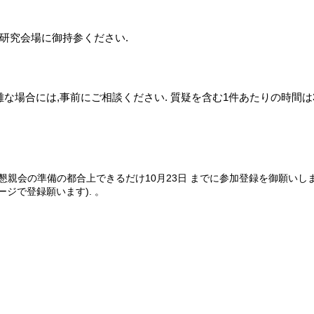
,研究会場に御持参ください.
な場合には,事前にご相談ください. 質疑を含む1件あたりの時間は30
懇親会の準備の都合上できるだけ
10月23日
までに参加登録を御願いし
ージで登録願います).
。