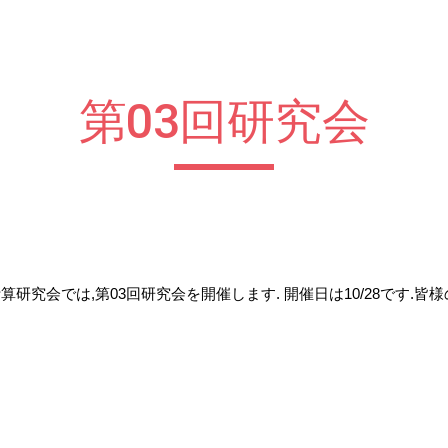
ip to main content
Skip to navigat
第0
3
回研究会
算研究会では,第0
3
回研究会を開催します. 開催日は
10/28
です.皆