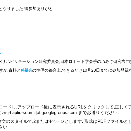
となりました.御参加ありがと
ル
会VRリハビリテーション研究委員会,日本ロボット学会手の巧みさ研究専門
すが,資料と
の準備の都合上,できるだけ10月23日までに参加登録
懇親会
ロードし,アップロード後に表示されるURLをクリックして,正しく
ptic-submit[at]googlegroups.com までお送りください.
論文のスタイルで,2または4ページとします. 形式はPDFファイル
さい.