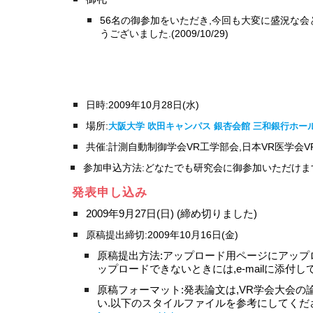
56名の御参加をいただき,今回も大変に盛況な会
うございました.(2009/10/29)
日時:2009年10月28日(水) 
場所:
大阪大学 吹田キャンパス 銀杏会館 三和銀行ホー
共催:計測自動制御学会VR工学部会,日本VR医学
参加申込方法:どなたでも研究会に御参加いただけま
発表
申し込み
2009年9月27日(日) (締め切りました)
原稿提出締切:2009年10月16日(金)
原稿提出方法:アップロード用ページにアップ
ップロードできないときには,e-mailに添付してvrsj-ha
原稿フォーマット:発表論文は,VR学会大会の
い.以下のスタイルファイルを参考にしてくだ