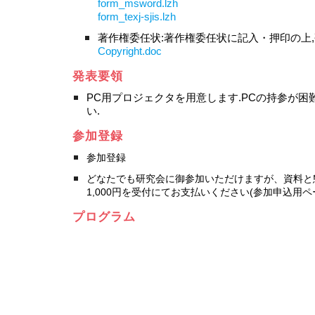
form_msword.lzh
form_texj-sjis.lzh
著作権委任状:著作権委任状に記入・押印の上
Copyright.doc
発表要領
PC用プロジェクタを用意します.PCの持参が困難
い.
参加登録
参加登録
どなたでも研究会に御参加いただけますが、資料と
1,000円を受付にてお支払いください
(参加申込用ペ
プログラム