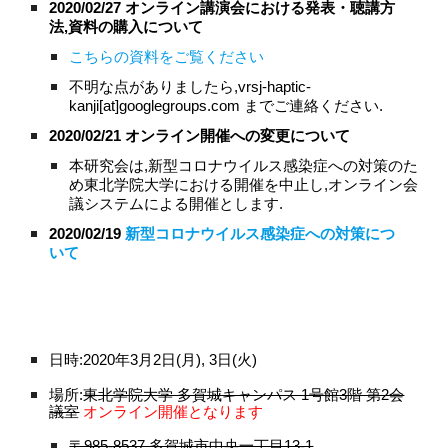
2020/02/27 オンライン講演会における発表・聴講方
法,資料の購入について
こちらの資料をご覧ください
不明な点がありましたら,vrsj-haptic-
kanji[at]googlegroups.com までご連絡ください.
2020/02/21 オンライン開催への変更について
本研究会は,新型コロナウイルス感染症への対策のた
め東北学院大学における開催を中止し,オンライン会
議システムによる開催とします.
2020/02/19 
新型コロナウイルス感染症への対策につ
いて
日時:2020年3月2日(月), 3日(火)
場所:
東北学院大学 多賀城キャンパス 1号館3階 第2会
議室
オンライン開催となります
〒985-8537 多賀城市中央一丁目13-1