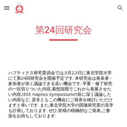
Skip to main content
Skip to navigation
第2
4
回研究会
ハプティクス研究委員会では,3月2,3日に東北学院大学
にて第24回研究会を開催予定です. 本研究会は発表者・
参加者が深く議論できる良い機会です. 卒業・修了研究
の一区切りついた内容,着想段階でこれから発展させた
い内容,IEEE Haptics Symposiumの前に深く議論した
い内容など, 是非ともこの機会にご発表を検討いただけ
ますと幸いです. また,東北学院大学の関連研究室の見学
も計画しております. ぜひ,皆様の積極的なご発表,ご参
加をお待ちしております.