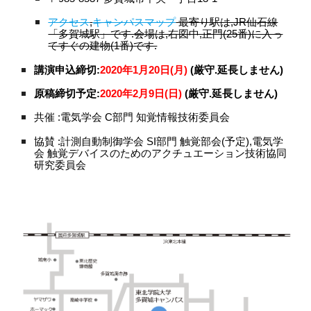
アクセス
,
キャンパスマップ
 最寄り駅は,JR仙石線
「多賀城駅」です.会場は,右図中,正門(25番)に入っ
てすぐの建物(1番)です.
講演申込締切:
2020年1月20日(月)
 (厳守.延長しません)
原稿締切予定:
2020年2月9日(日)
 (厳守.延長しません)
共催 :電気学会 C部門 知覚情報技術委員会
協賛 :計測自動制御学会 SI部門 触覚部会(予定),電気学
会 触覚デバイスのためのアクチュエーション技術協同
研究委員会