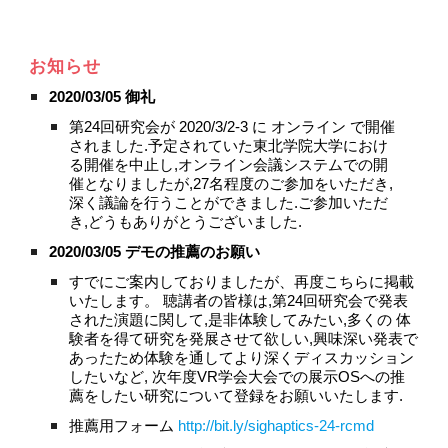
お知らせ
2020/03/05 御礼
第24回研究会が 2020/3/2-3 に オンライン で開催
されました.予定されていた東北学院大学におけ
る開催を中止し,オンライン会議システムでの開
催となりましたが,27名程度のご参加をいただき,
深く議論を行うことができました.ご参加いただ
き,どうもありがとうございました.
2020/03/05 デモの推薦のお願い
すでにご案内しておりましたが、再度こちらに掲載
いたします。 聴講者の皆様は,第24回研究会で発表
された演題に関して,是非体験してみたい,多くの 体
験者を得て研究を発展させて欲しい,興味深い発表で
あったため体験を通してより深くディスカッション
したいなど, 次年度VR学会大会での展示OSへの推
薦をしたい研究について登録をお願いいたします.
推薦用フォーム 
http://bit.ly/sighaptics-24-rcmd