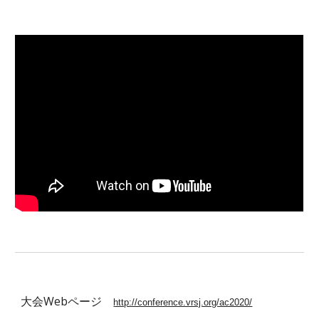
大会Webページ
http://conference.vrsj.org/ac2020/