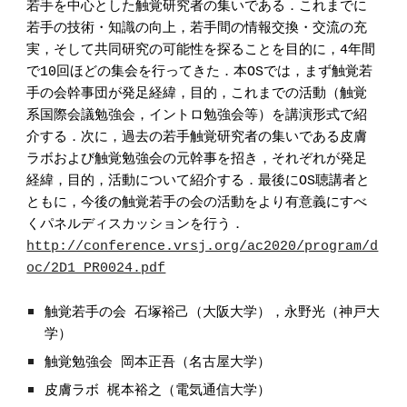
若手を中心とした触覚研究者の集いである．これまでに
若手の技術・知識の向上，若手間の情報交換・交流の充
実，そして共同研究の可能性を探ることを目的に，4年間
で10回ほどの集会を行ってきた．本OSでは，まず触覚若
手の会幹事団が発足経緯，目的，これまでの活動（触覚
系国際会議勉強会，イントロ勉強会等）を講演形式で紹
介する．次に，過去の若手触覚研究者の集いである皮膚
ラボおよび触覚勉強会の元幹事を招き，それぞれが発足
経緯，目的，活動について紹介する．最後にOS聴講者と
ともに，今後の触覚若手の会の活動をより有意義にすべ
くパネルディスカッションを行う．
http://conference.vrsj.org/ac2020/program/d
oc/2D1_PR0024.pdf
触覚若手の会
石塚裕己（大阪大学），永野光（神戸大
学）
触覚勉強会 岡本正吾（名古屋大学）
皮膚ラボ 梶本裕之（電気通信大学）