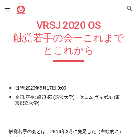
Skip to main content
Skip to navigation
VRSJ 2020 OS
触覚若手の会ーこれまで
とこれから
日時:20
20
年9月1
7
日
9
:00
企画,座長:
蜂須 拓
(筑波大学)，ヤェム ヴィボル (東
京都立大学)
触覚若手の会とは，2016年3月に発足した（主観的に）