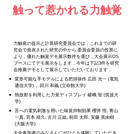
触って
惹かれる
力触覚
力触覚の提示と計算研究委員会では，これまでの研
究会で発表された研究の中から,委員会委員の投票に
より，優れた触覚デモ展示数件を選び，大会展示OS
ブースにてデモ展示をします．今年は下記3件を研究
会推薦デモとして展示していただいております．
変形可能な手モデルによる把持操作 広田 光一 (電気
通信大学)， 田川 和義 (立命館大学)
熱放射を利用した力覚ディスプレイ 嵯峨 智 (筑波大
学)
舌への電気刺激を用いた味覚抑制効果 櫻井 悟, 青山 
一真, 宮本 靖久, 古川 正紘, 前田 太郎, 安藤 英由樹 
(大阪大学)
大会参加者のみなさんにぜひとも体験していただき