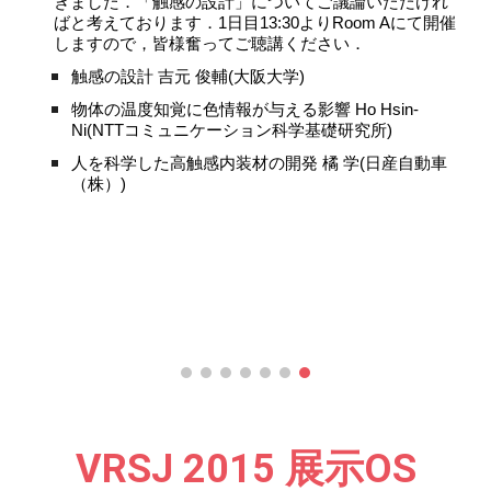
きました．「
触感の設計
」についてご議論いただけれ
ばと考えております．1日目13:30よりRoom Aにて開催
しますので，皆様奮ってご聴講ください．
触感の設計 吉元 俊輔(大阪大学)
物体の温度知覚に色情報が与える影響 Ho Hsin-
Ni(NTTコミュニケーション科学基礎研究所)
人を科学した高触感内装材の開発 橘 学(日産自動車
（株）)
VRSJ 201
5
 展示OS