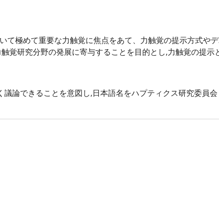
いて極めて重要な力触覚に焦点をあて、力触覚の提示方式やデ
分野の発展に寄与することを目的とし,力触覚の提示と計算研究委員会 ( 
ことを意図し,日本語名をハプティクス研究委員会 ( Special Inte